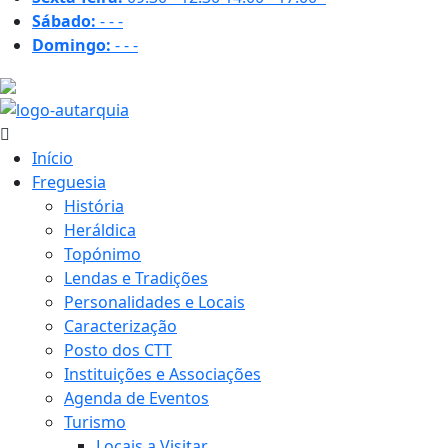
Sábado:
-
-
-
Domingo:
-
-
-
14.3 ºC
Início
Freguesia
História
Heráldica
Topónimo
Lendas e Tradições
Personalidades e Locais
Caracterização
Posto dos CTT
Instituições e Associações
Agenda de Eventos
Turismo
Locais a Visitar