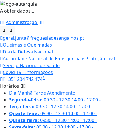
A obter dados...
Administração
geral.junta@freguesiadesangalhos.pt
Queimas e Queimadas
Dia da Defesa Nacional
Autoridade Nacional de Emergência e Proteção Civil
Serviço Nacional de Saúde
Covid-19 - Informações
*
+351 234 742 174
Horários
Dia
Manhã
Tarde
Atendimento
Segunda-feira:
09:30 - 12:30
14:00 - 17:00
-
Terça-feira:
09:30 - 12:30
14:00 - 17:00
-
Quarta-feira:
09:30 - 12:30
14:00 - 17:00
-
Quinta-feira:
09:30 - 12:30
14:00 - 17:00
-
Sexta-feira:
09:30 - 12:30
14:00 - 17:00
-