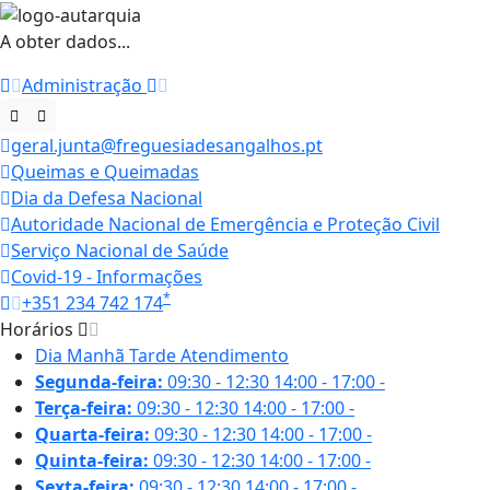
A obter dados...
Administração
geral.junta@freguesiadesangalhos.pt
Queimas e Queimadas
Dia da Defesa Nacional
Autoridade Nacional de Emergência e Proteção Civil
Serviço Nacional de Saúde
Covid-19 - Informações
*
+351 234 742 174
Horários
Dia
Manhã
Tarde
Atendimento
Segunda-feira:
09:30 - 12:30
14:00 - 17:00
-
Terça-feira:
09:30 - 12:30
14:00 - 17:00
-
Quarta-feira:
09:30 - 12:30
14:00 - 17:00
-
Quinta-feira:
09:30 - 12:30
14:00 - 17:00
-
Sexta-feira:
09:30 - 12:30
14:00 - 17:00
-