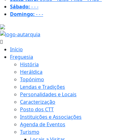
Sábado:
-
-
-
Domingo:
-
-
-
25.7 ºC
Início
Freguesia
História
Heráldica
Topónimo
Lendas e Tradições
Personalidades e Locais
Caracterização
Posto dos CTT
Instituições e Associações
Agenda de Eventos
Turismo
Locais a Visitar