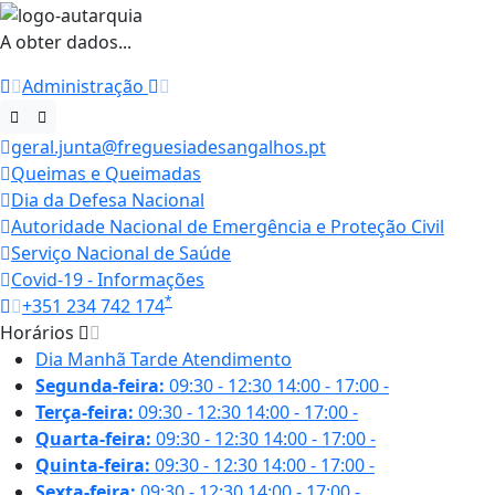
A obter dados...
Administração
geral.junta@freguesiadesangalhos.pt
Queimas e Queimadas
Dia da Defesa Nacional
Autoridade Nacional de Emergência e Proteção Civil
Serviço Nacional de Saúde
Covid-19 - Informações
*
+351 234 742 174
Horários
Dia
Manhã
Tarde
Atendimento
Segunda-feira:
09:30 - 12:30
14:00 - 17:00
-
Terça-feira:
09:30 - 12:30
14:00 - 17:00
-
Quarta-feira:
09:30 - 12:30
14:00 - 17:00
-
Quinta-feira:
09:30 - 12:30
14:00 - 17:00
-
Sexta-feira:
09:30 - 12:30
14:00 - 17:00
-