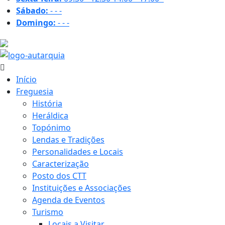
Sábado:
-
-
-
Domingo:
-
-
-
29.9 ºC
Início
Freguesia
História
Heráldica
Topónimo
Lendas e Tradições
Personalidades e Locais
Caracterização
Posto dos CTT
Instituições e Associações
Agenda de Eventos
Turismo
Locais a Visitar