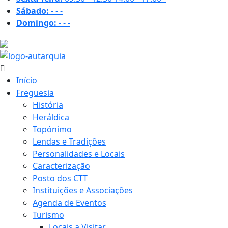
Sábado:
-
-
-
Domingo:
-
-
-
18.9 ºC
Início
Freguesia
História
Heráldica
Topónimo
Lendas e Tradições
Personalidades e Locais
Caracterização
Posto dos CTT
Instituições e Associações
Agenda de Eventos
Turismo
Locais a Visitar