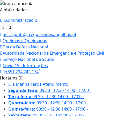
A obter dados...
Administração
geral.junta@freguesiadesangalhos.pt
Queimas e Queimadas
Dia da Defesa Nacional
Autoridade Nacional de Emergência e Proteção Civil
Serviço Nacional de Saúde
Covid-19 - Informações
*
+351 234 742 174
Horários
Dia
Manhã
Tarde
Atendimento
Segunda-feira:
09:30 - 12:30
14:00 - 17:00
-
Terça-feira:
09:30 - 12:30
14:00 - 17:00
-
Quarta-feira:
09:30 - 12:30
14:00 - 17:00
-
Quinta-feira:
09:30 - 12:30
14:00 - 17:00
-
Sexta-feira:
09:30 - 12:30
14:00 - 17:00
-