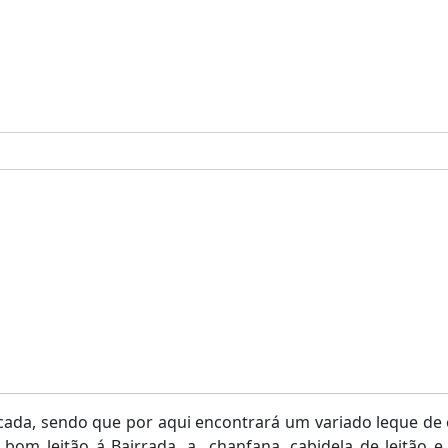
ificada, sendo que por aqui encontrará um variado leque d
om leitão á Bairrada, a chanfana, cabidela de leitão e 