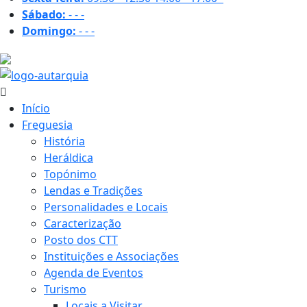
Sábado:
-
-
-
Domingo:
-
-
-
21.5 ºC
Início
Freguesia
História
Heráldica
Topónimo
Lendas e Tradições
Personalidades e Locais
Caracterização
Posto dos CTT
Instituições e Associações
Agenda de Eventos
Turismo
Locais a Visitar