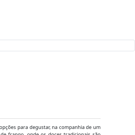
e opções para degustar, na companhia de um
de frango, onde os doces tradicionais são