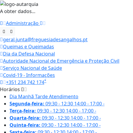
A obter dados...
Administração
geral.junta@freguesiadesangalhos.pt
Queimas e Queimadas
Dia da Defesa Nacional
Autoridade Nacional de Emergência e Proteção Civil
Serviço Nacional de Saúde
Covid-19 - Informações
*
+351 234 742 174
Horários
Dia
Manhã
Tarde
Atendimento
Segunda-feira:
09:30 - 12:30
14:00 - 17:00
-
Terça-feira:
09:30 - 12:30
14:00 - 17:00
-
Quarta-feira:
09:30 - 12:30
14:00 - 17:00
-
Quinta-feira:
09:30 - 12:30
14:00 - 17:00
-
Sexta-feira:
09:30 - 12:30
14:00 - 17:00
-