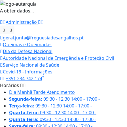
A obter dados...
Administração
geral.junta@freguesiadesangalhos.pt
Queimas e Queimadas
Dia da Defesa Nacional
Autoridade Nacional de Emergência e Proteção Civil
Serviço Nacional de Saúde
Covid-19 - Informações
*
+351 234 742 174
Horários
Dia
Manhã
Tarde
Atendimento
Segunda-feira:
09:30 - 12:30
14:00 - 17:00
-
Terça-feira:
09:30 - 12:30
14:00 - 17:00
-
Quarta-feira:
09:30 - 12:30
14:00 - 17:00
-
Quinta-feira:
09:30 - 12:30
14:00 - 17:00
-
Sexta-feira:
09:30 - 12:30
14:00 - 17:00
-