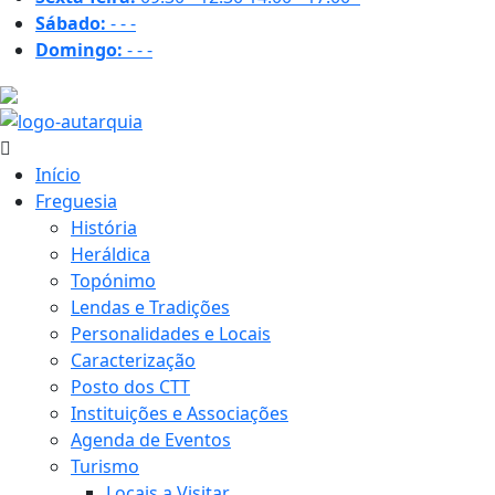
Sábado:
-
-
-
Domingo:
-
-
-
24.5 ºC
Início
Freguesia
História
Heráldica
Topónimo
Lendas e Tradições
Personalidades e Locais
Caracterização
Posto dos CTT
Instituições e Associações
Agenda de Eventos
Turismo
Locais a Visitar