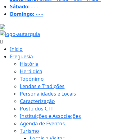
Sábado:
-
-
-
Domingo:
-
-
-
32.6 ºC
Início
Freguesia
História
Heráldica
Topónimo
Lendas e Tradições
Personalidades e Locais
Caracterização
Posto dos CTT
Instituições e Associações
Agenda de Eventos
Turismo
Locais a Visitar