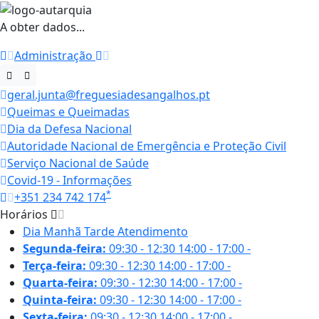
A obter dados...
Administração
geral.junta@freguesiadesangalhos.pt
Queimas e Queimadas
Dia da Defesa Nacional
Autoridade Nacional de Emergência e Proteção Civil
Serviço Nacional de Saúde
Covid-19 - Informações
*
+351 234 742 174
Horários
Dia
Manhã
Tarde
Atendimento
Segunda-feira:
09:30 - 12:30
14:00 - 17:00
-
Terça-feira:
09:30 - 12:30
14:00 - 17:00
-
Quarta-feira:
09:30 - 12:30
14:00 - 17:00
-
Quinta-feira:
09:30 - 12:30
14:00 - 17:00
-
Sexta-feira:
09:30 - 12:30
14:00 - 17:00
-