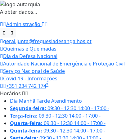
A obter dados...
Administração
geral.junta@freguesiadesangalhos.pt
Queimas e Queimadas
Dia da Defesa Nacional
Autoridade Nacional de Emergência e Proteção Civil
Serviço Nacional de Saúde
Covid-19 - Informações
*
+351 234 742 174
Horários
Dia
Manhã
Tarde
Atendimento
Segunda-feira:
09:30 - 12:30
14:00 - 17:00
-
Terça-feira:
09:30 - 12:30
14:00 - 17:00
-
Quarta-feira:
09:30 - 12:30
14:00 - 17:00
-
Quinta-feira:
09:30 - 12:30
14:00 - 17:00
-
Sexta-feira:
09:30 - 12:30
14:00 - 17:00
-