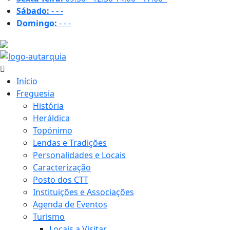
Sábado:
-
-
-
Domingo:
-
-
-
20.1 ºC
Início
Freguesia
História
Heráldica
Topónimo
Lendas e Tradições
Personalidades e Locais
Caracterização
Posto dos CTT
Instituições e Associações
Agenda de Eventos
Turismo
Locais a Visitar