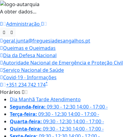
A obter dados...
Administração
geral.junta@freguesiadesangalhos.pt
Queimas e Queimadas
Dia da Defesa Nacional
Autoridade Nacional de Emergência e Proteção Civil
Serviço Nacional de Saúde
Covid-19 - Informações
*
+351 234 742 174
Horários
Dia
Manhã
Tarde
Atendimento
Segunda-feira:
09:30 - 12:30
14:00 - 17:00
-
Terça-feira:
09:30 - 12:30
14:00 - 17:00
-
Quarta-feira:
09:30 - 12:30
14:00 - 17:00
-
Quinta-feira:
09:30 - 12:30
14:00 - 17:00
-
Sexta-feira:
09:30 - 12:30
14:00 - 17:00
-