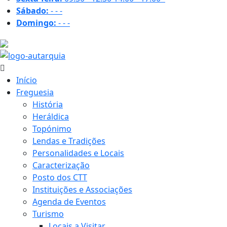
Sábado:
-
-
-
Domingo:
-
-
-
28.9 ºC
Início
Freguesia
História
Heráldica
Topónimo
Lendas e Tradições
Personalidades e Locais
Caracterização
Posto dos CTT
Instituições e Associações
Agenda de Eventos
Turismo
Locais a Visitar