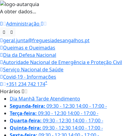
A obter dados...
Administração
geral.junta@freguesiadesangalhos.pt
Queimas e Queimadas
Dia da Defesa Nacional
Autoridade Nacional de Emergência e Proteção Civil
Serviço Nacional de Saúde
Covid-19 - Informações
*
+351 234 742 174
Horários
Dia
Manhã
Tarde
Atendimento
Segunda-feira:
09:30 - 12:30
14:00 - 17:00
-
Terça-feira:
09:30 - 12:30
14:00 - 17:00
-
Quarta-feira:
09:30 - 12:30
14:00 - 17:00
-
Quinta-feira:
09:30 - 12:30
14:00 - 17:00
-
Sexta-feira:
09:30 - 12:30
14:00 - 17:00
-