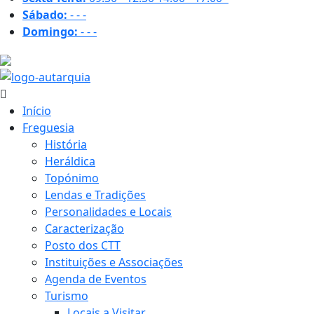
Sábado:
-
-
-
Domingo:
-
-
-
24.4 ºC
Início
Freguesia
História
Heráldica
Topónimo
Lendas e Tradições
Personalidades e Locais
Caracterização
Posto dos CTT
Instituições e Associações
Agenda de Eventos
Turismo
Locais a Visitar