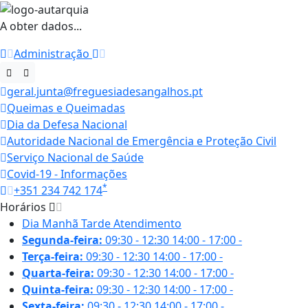
A obter dados...
Administração
geral.junta@freguesiadesangalhos.pt
Queimas e Queimadas
Dia da Defesa Nacional
Autoridade Nacional de Emergência e Proteção Civil
Serviço Nacional de Saúde
Covid-19 - Informações
*
+351 234 742 174
Horários
Dia
Manhã
Tarde
Atendimento
Segunda-feira:
09:30 - 12:30
14:00 - 17:00
-
Terça-feira:
09:30 - 12:30
14:00 - 17:00
-
Quarta-feira:
09:30 - 12:30
14:00 - 17:00
-
Quinta-feira:
09:30 - 12:30
14:00 - 17:00
-
Sexta-feira:
09:30 - 12:30
14:00 - 17:00
-