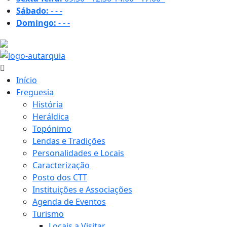
Sábado:
-
-
-
Domingo:
-
-
-
18.9 ºC
Início
Freguesia
História
Heráldica
Topónimo
Lendas e Tradições
Personalidades e Locais
Caracterização
Posto dos CTT
Instituições e Associações
Agenda de Eventos
Turismo
Locais a Visitar