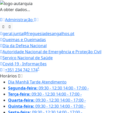
A obter dados...
Administração
geral.junta@freguesiadesangalhos.pt
Queimas e Queimadas
Dia da Defesa Nacional
Autoridade Nacional de Emergência e Proteção Civil
Serviço Nacional de Saúde
Covid-19 - Informações
*
+351 234 742 174
Horários
Dia
Manhã
Tarde
Atendimento
Segunda-feira:
09:30 - 12:30
14:00 - 17:00
-
Terça-feira:
09:30 - 12:30
14:00 - 17:00
-
Quarta-feira:
09:30 - 12:30
14:00 - 17:00
-
Quinta-feira:
09:30 - 12:30
14:00 - 17:00
-
Sexta-feira:
09:30 - 12:30
14:00 - 17:00
-