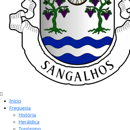
Início
Freguesia
História
Heráldica
Topónimo