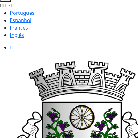
PT
Português
Espanhol
Francês
Inglês