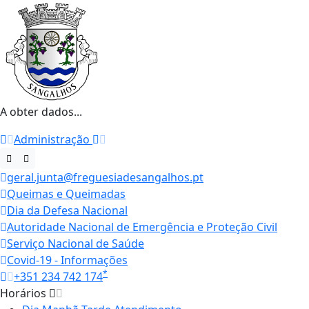
A obter dados...
Administração
geral.junta@freguesiadesangalhos.pt
Queimas e Queimadas
Dia da Defesa Nacional
Autoridade Nacional de Emergência e Proteção Civil
Serviço Nacional de Saúde
Covid-19 - Informações
*
+351 234 742 174
Horários