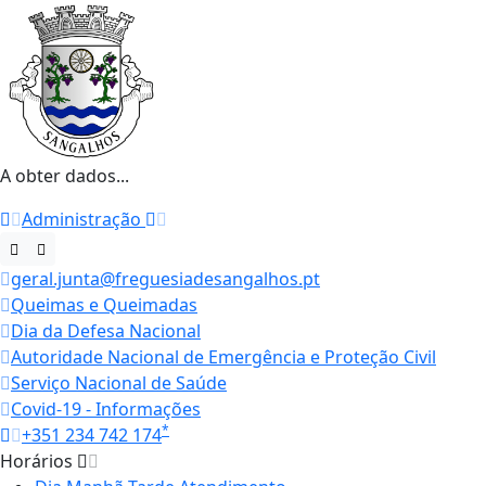
A obter dados...
Administração
geral.junta@freguesiadesangalhos.pt
Queimas e Queimadas
Dia da Defesa Nacional
Autoridade Nacional de Emergência e Proteção Civil
Serviço Nacional de Saúde
Covid-19 - Informações
*
+351 234 742 174
Horários