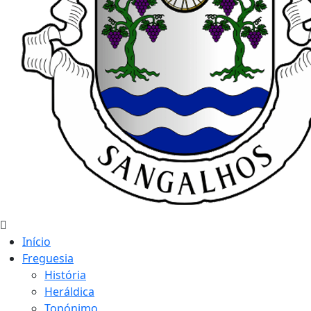
Início
Freguesia
História
Heráldica
Topónimo