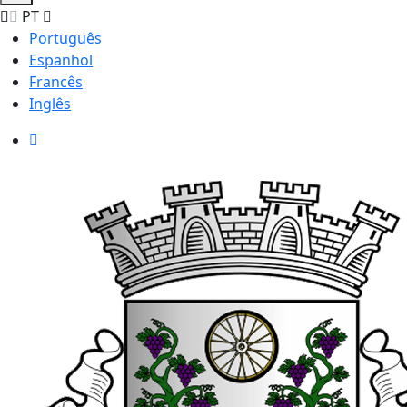
PT
Português
Espanhol
Francês
Inglês