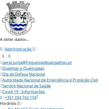
A obter dados...
Administração
geral.junta@freguesiadesangalhos.pt
Queimas e Queimadas
Dia da Defesa Nacional
Autoridade Nacional de Emergência e Proteção Civil
Serviço Nacional de Saúde
Covid-19 - Informações
*
+351 234 742 174
Horários