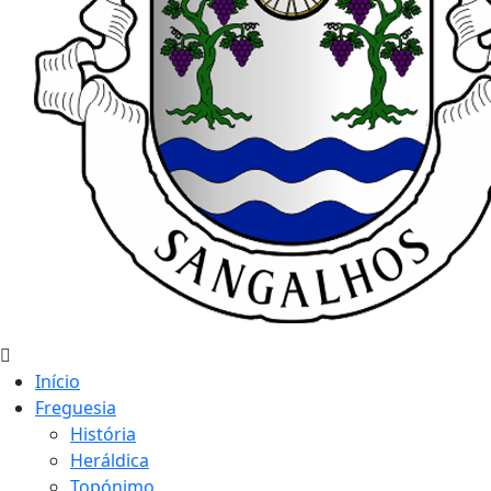
Início
Freguesia
História
Heráldica
Topónimo