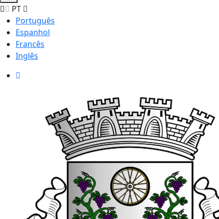
PT
Português
Espanhol
Francês
Inglês