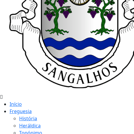
Início
Freguesia
História
Heráldica
Topónimo