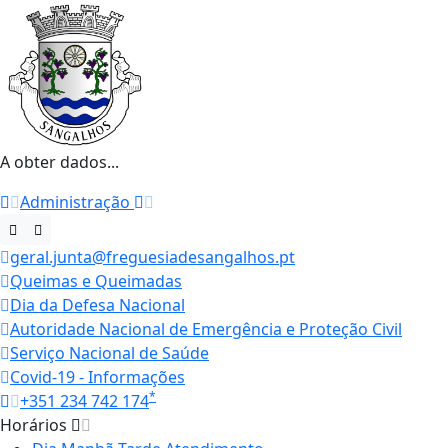
A obter dados...
Administração
geral.junta@freguesiadesangalhos.pt
Queimas e Queimadas
Dia da Defesa Nacional
Autoridade Nacional de Emergência e Proteção Civil
Serviço Nacional de Saúde
Covid-19 - Informações
*
+351 234 742 174
Horários