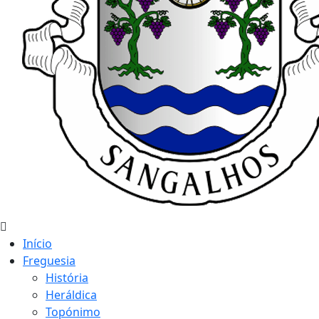
Início
Freguesia
História
Heráldica
Topónimo