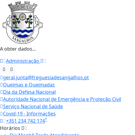
A obter dados...
Administração
geral.junta@freguesiadesangalhos.pt
Queimas e Queimadas
Dia da Defesa Nacional
Autoridade Nacional de Emergência e Proteção Civil
Serviço Nacional de Saúde
Covid-19 - Informações
*
+351 234 742 174
Horários