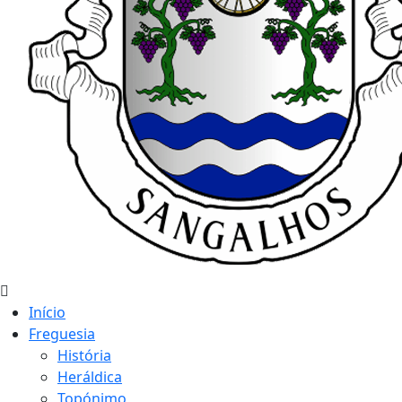
Início
Freguesia
História
Heráldica
Topónimo