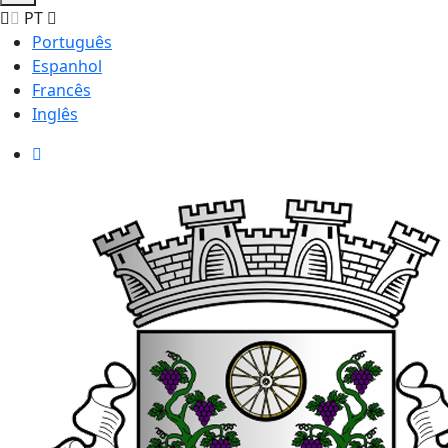
PT
Português
Espanhol
Francês
Inglês