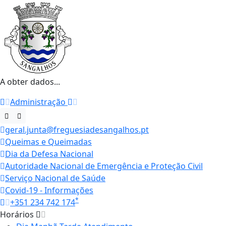
A obter dados...
Administração
geral.junta@freguesiadesangalhos.pt
Queimas e Queimadas
Dia da Defesa Nacional
Autoridade Nacional de Emergência e Proteção Civil
Serviço Nacional de Saúde
Covid-19 - Informações
*
+351 234 742 174
Horários