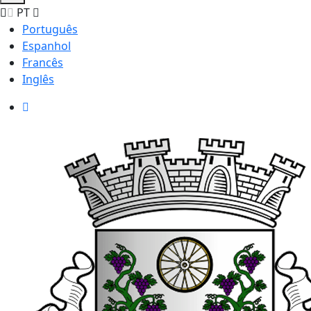
PT
Português
Espanhol
Francês
Inglês