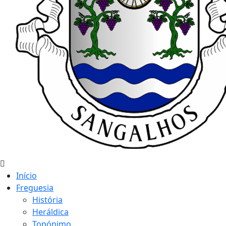
Início
Freguesia
História
Heráldica
Topónimo