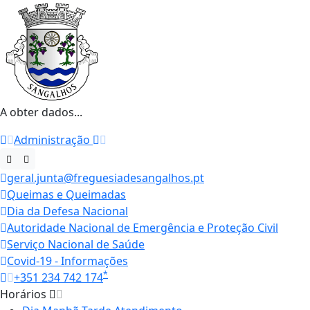
A obter dados...
Administração
geral.junta@freguesiadesangalhos.pt
Queimas e Queimadas
Dia da Defesa Nacional
Autoridade Nacional de Emergência e Proteção Civil
Serviço Nacional de Saúde
Covid-19 - Informações
*
+351 234 742 174
Horários