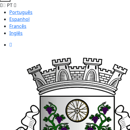
PT
Português
Espanhol
Francês
Inglês