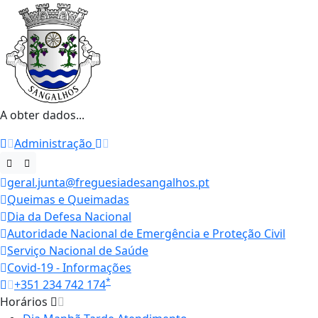
A obter dados...
Administração
geral.junta@freguesiadesangalhos.pt
Queimas e Queimadas
Dia da Defesa Nacional
Autoridade Nacional de Emergência e Proteção Civil
Serviço Nacional de Saúde
Covid-19 - Informações
*
+351 234 742 174
Horários