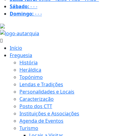
Sábado:
-
-
-
Domingo:
-
-
-
32 ºC
Início
Freguesia
História
Heráldica
Topónimo
Lendas e Tradições
Personalidades e Locais
Caracterização
Posto dos CTT
Instituições e Associações
Agenda de Eventos
Turismo
Locais a Visitar