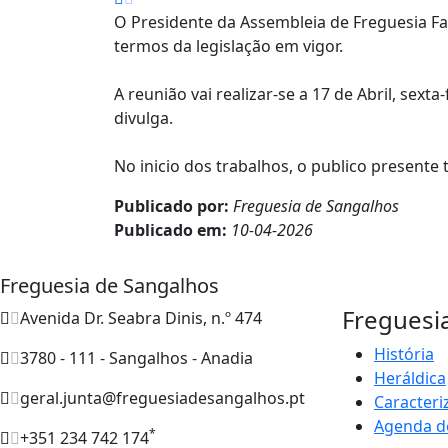
O Presidente da Assembleia de Freguesia Fab
termos da legislação em vigor.
A reunião vai realizar-se a 17 de Abril, sex
divulga.
No inicio dos trabalhos, o publico presente
Publicado por:
Freguesia de Sangalhos
Publicado em:
10-04-2026
Freguesia de Sangalhos
Freguesi
Avenida Dr. Seabra Dinis, n.º 474
História
3780 - 111 - Sangalhos - Anadia
Heráldica
geral.junta@freguesiadesangalhos.pt
Caracteri
Agenda d
*
+351 234 742 174