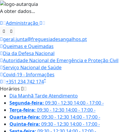
A obter dados...
Administração
geral.junta@freguesiadesangalhos.pt
Queimas e Queimadas
Dia da Defesa Nacional
Autoridade Nacional de Emergência e Proteção Civil
Serviço Nacional de Saúde
Covid-19 - Informações
*
+351 234 742 174
Horários
Dia
Manhã
Tarde
Atendimento
Segunda-feira:
09:30 - 12:30
14:00 - 17:00
-
Terça-feira:
09:30 - 12:30
14:00 - 17:00
-
Quarta-feira:
09:30 - 12:30
14:00 - 17:00
-
Quinta-feira:
09:30 - 12:30
14:00 - 17:00
-
Sexta-feira:
09:30 - 12:30
14:00 - 17:00
-