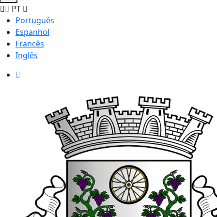
PT
Português
Espanhol
Francês
Inglês