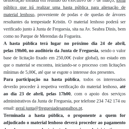
deliberação tomada em reunião do executivo de 7 de março,
torna
público que irá realizar uma hasta pública para alienação de
material lenhoso
, proveniente de podas e de quedas de árvores
resultantes da tempestade Kristin. O material lenhoso poderá ser
verificado junto à Junta de Freguesia, sita na Av. Seabra Dinis, bem
como no Parque de Merendas da Fogueira.
A hasta pública terá lugar no próximo dia 24 de abril,
pelas 19h00, no auditório da Junta de Freguesia
, sendo o valor
base de licitação fixado em 250,00€ (valor global), no estado em
que o material se encontra, iniciando-se o processo com licitações
mínimas de 5,00€, até que se esgote o interesse dos presentes.
Para participação na hasta pública
, todos os interessados
deverão proceder à respetiva verificação do material lenhoso,
até
ao dia 23 de abril, pelas 17h00
, com o apoio dos serviços
administrativos da Junta de Freguesia, por telefone 234 742 174 ou
email:
geral.junta@freguesiadesangalhos.pt
.
Terminada a hasta pública, o proponente a quem for
adjudicado o material lenhoso deverá proceder ao pagamento