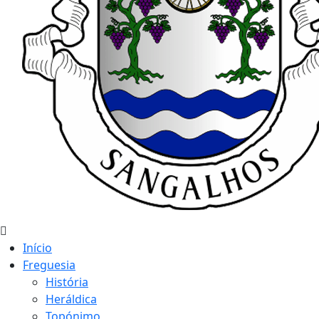
Início
Freguesia
História
Heráldica
Topónimo