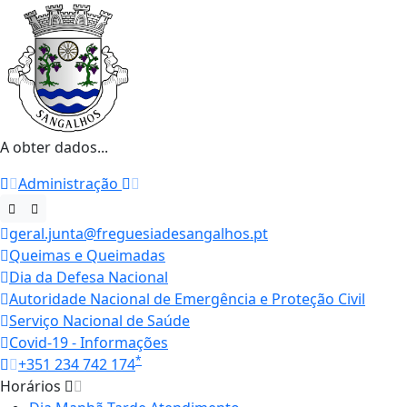
A obter dados...
Administração
geral.junta@freguesiadesangalhos.pt
Queimas e Queimadas
Dia da Defesa Nacional
Autoridade Nacional de Emergência e Proteção Civil
Serviço Nacional de Saúde
Covid-19 - Informações
*
+351 234 742 174
Horários