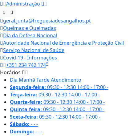
Administração
geral.junta@freguesiadesangalhos.pt
Queimas e Queimadas
Dia da Defesa Nacional
Autoridade Nacional de Emergência e Proteção Civil
Serviço Nacional de Saúde
Covid-19 - Informações
*
+351 234 742 174
Horários
Dia
Manhã
Tarde
Atendimento
Segunda-feira:
09:30 - 12:30
14:00 - 17:00
-
Terça-feira:
09:30 - 12:30
14:00 - 17:00
-
Quarta-feira:
09:30 - 12:30
14:00 - 17:00
-
Quinta-feira:
09:30 - 12:30
14:00 - 17:00
-
Sexta-feira:
09:30 - 12:30
14:00 - 17:00
-
Sábado:
-
-
-
Domingo:
-
-
-