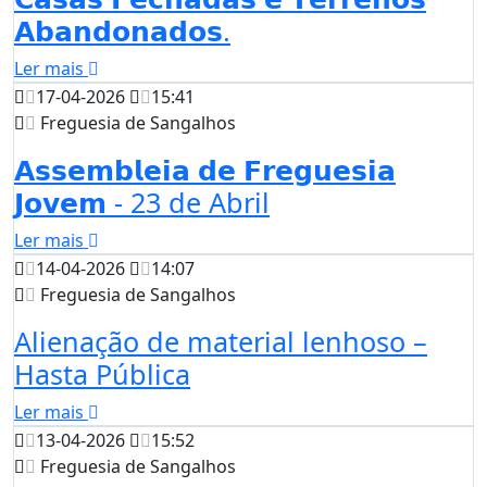
𝗔𝗯𝗮𝗻𝗱𝗼𝗻𝗮𝗱𝗼𝘀.
Ler mais
17-04-2026
15:41
Freguesia de Sangalhos
𝗔𝘀𝘀𝗲𝗺𝗯𝗹𝗲𝗶𝗮 𝗱𝗲 𝗙𝗿𝗲𝗴𝘂𝗲𝘀𝗶𝗮
𝗝𝗼𝘃𝗲𝗺 - 23 de Abril
Ler mais
14-04-2026
14:07
Freguesia de Sangalhos
Alienação de material lenhoso –
Hasta Pública
Ler mais
13-04-2026
15:52
Freguesia de Sangalhos